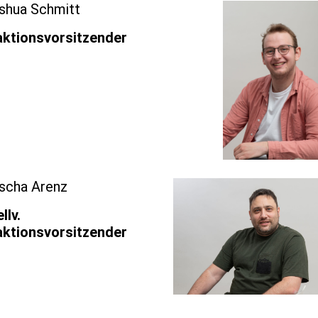
shua Schmitt
aktionsvorsitzender
scha Arenz
llv.
aktionsvorsitzender