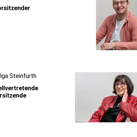
rsitzender
lga Steinfurth
ellvertretende
rsitzende