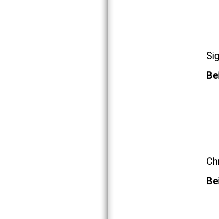
Si
Be
Chr
Be