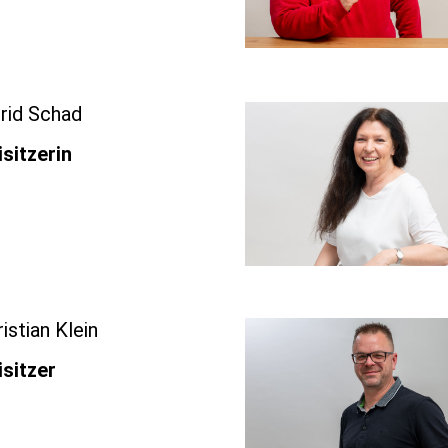
grid Schad
isitzerin
istian Klein
isitzer