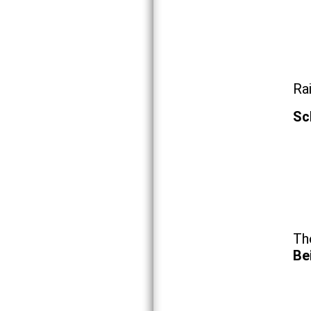
Ra
Sc
Th
Be