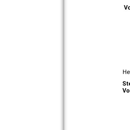
Vo
He
St
Vo